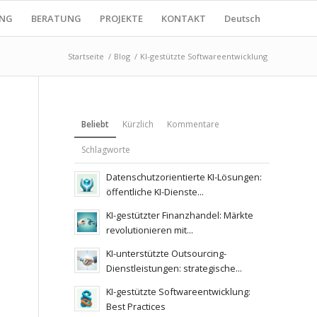
ING
BERATUNG
PROJEKTE
KONTAKT
Deutsch
Startseite
/
Blog
/
KI-gestützte Softwareentwicklung
Beliebt
Kürzlich
Kommentare
Schlagworte
Datenschutzorientierte KI-Lösungen:
öffentliche KI-Dienste...
KI-gestützter Finanzhandel: Märkte
revolutionieren mit...
KI-unterstützte Outsourcing-
Dienstleistungen: strategische...
KI-gestützte Softwareentwicklung:
Best Practices